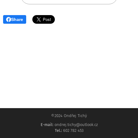
Share
©2024 Ondřej Tichý
E-mail:
ondrej.tichy@outlook.cz
Tel.:
602 782 453