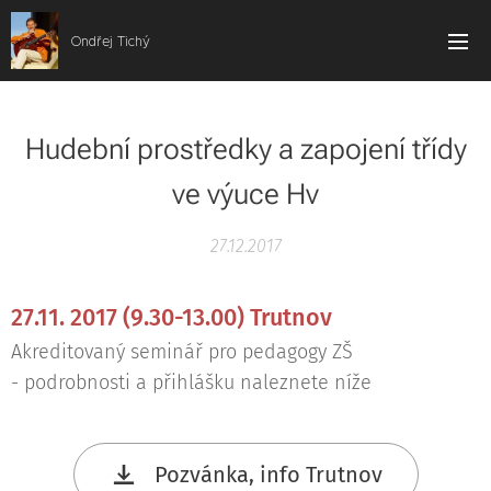
Ondřej Tichý
Hudební prostředky a zapojení třídy
ve výuce Hv
27.12.2017
27.11. 2017
(9.30-13.00) Trutnov
Akreditovaný seminář pro pedagogy ZŠ
- podrobnosti a přihlášku naleznete níže
Pozvánka, info Trutnov