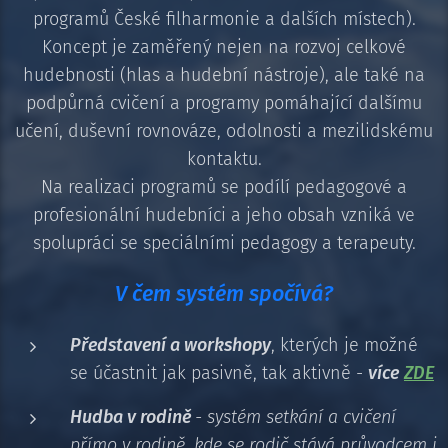
programů České filharmonie a dalších místech).
Koncept je zaměřený nejen na rozvoj celkové
hudebnosti (hlas a hudební nástroje), ale také na
podpůrná cvičení a programy pomáhající dalšímu
učení, duševní rovnováze, odolnosti a mezilidskému
kontaktu.
Na realizaci programů se podílí pedagogové a
profesionální hudebníci a jeho obsah vzniká ve
spolupráci se speciálními pedagogy a terapeuty.
V čem systém spočívá?
Představení a workshopy
, kterých je možné
se účastnit jak pasivně, tak aktivně -
více
ZDE
Hudba v rodině
- systém setkání a cvičení
přímo v rodině, kde se rodič stává průvodcem i