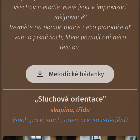
všechny melodie, které jsou v improvizaci
zašifrované?
Vezměte na pomoc rodiče nebo prarodiče ať
vám o písníčkách, které poznají oni něco
řeknou.
Melodické hádanky
,,Sluchová orientace"
skupina, třída
(spolupáce, sluch, orientace, soustředění)