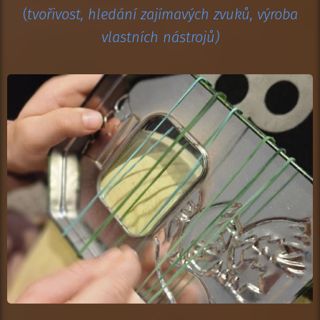
(
tvořivost, hledání zajímavých zvuků, výroba
vlastních nástrojů)