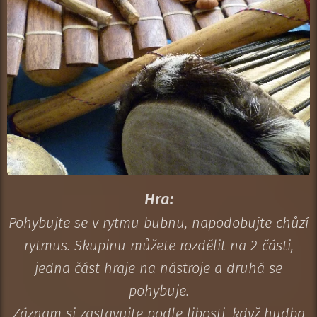
Hra:
Pohybujte se v rytmu bubnu, napodobujte chůzí
rytmus. Skupinu můžete rozdělit na 2 části,
jedna část hraje na nástroje a druhá se
pohybuje.
Záznam si zastavujte podle libosti, když hudba