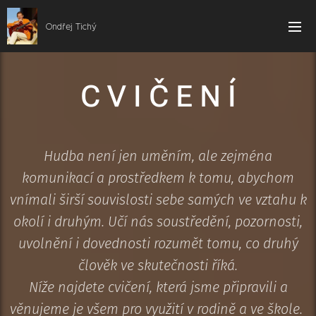
Ondřej Tichý
C V I Č E N Í
Hudba není jen uměním, ale zejména
komunikací a prostředkem k tomu, abychom
vnímali širší souvislosti sebe samých ve vztahu k
okolí i druhým. Učí nás soustředění, pozornosti,
uvolnění i dovednosti rozumět tomu, co druhý
člověk ve skutečnosti říká.
Níže najdete cvičení, která jsme připravili a
věnujeme je všem pro využití v rodině a ve škole.