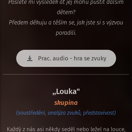
Pošlete mi výsledek ať jej mohu pustit dalším
dětem?
Předem děkuju a těším se, jak jste si s výzvou
poradili.
Prac. audio - hra se zvuky
,,Louka"
skupina
(soustředění, analýza zvuků, představivost)
Každý z nás asi někdy seděl nebo ležel na louce,