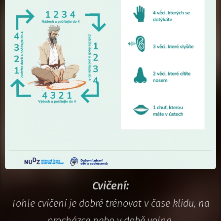
Cvičení:
Tohle cvičení je dobré trénovat v čase klidu, na
procházce nebo v době volna.