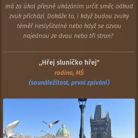
má za úkol přesně ukázáním určit směr, odkud
zvuk přichází. Dokáže to, i když budou zvuky
téměř neslyšitelné nebo když se ozvou
najednou ze dvou nebo tří stran?
,,Hřej sluníčko hřej"
rodina, MŠ
(sounáležitost, první zpívání)