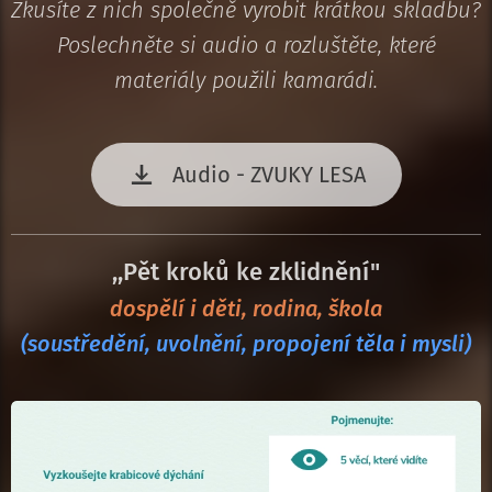
Zkusíte z nich společně vyrobit krátkou skladbu?
Poslechněte si audio a rozluštěte, které
materiály použili kamarádi.
Audio - ZVUKY LESA
,,Pět kroků ke zklidnění"
dospělí i děti, rodina, škola
(soustředění, uvolnění, propojení těla i mysli)