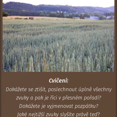
Cvičení:
Dokážete se ztišit, poslechnout úplně všechny
zvuky a pak je říci v přesném pořadí?
Dokážete je vyjmenovat pozpátku?
Jaké nejtižší zvuky slyšíte právě teď?