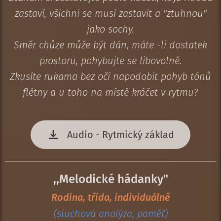
zastaví, všichni se musí zastavit a "ztuhnou"
jako sochy.
Směr chůze může být dán, máte -li dostatek
prostoru, pohybujte se libovolně.
Zkusíte rukama bez očí napodobit pohyb tónů
flétny a u toho na místě kráčet v rytmu?
Audio - Rytmický základ
,,Melodické hádanky"
Rodina, třída, individuálně
(sluchová analýza, paměť)